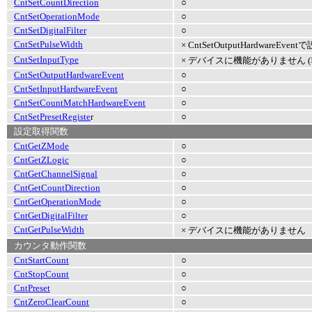
CntSetCountDirection
○
CntSetOperationMode
○
CntSetDigitalFilter
○
CntSetPulseWidth
× CntSetOutputHardwareEv
CntSetInputType
× デバイスに機能がありません (
CntSetOutputHardwareEvent
○
CntSetInputHardwareEvent
○
CntSetCountMatchHardwareEvent
○
CntSetPresetRegiste
r
○
設定取得関数
CntGetZMode
○
CntGetZLogic
○
CntGetChannelSignal
○
CntGetCountDirection
○
CntGetOperationMode
○
CntGetDigitalFilter
○
CntGetPulseWidth
× デバイスに機能がありません
カウンタ動作関数
CntStartCount
○
CntStopCount
○
CntPreset
○
CntZeroClearCount
○