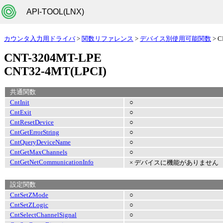
API-TOOL(LNX)
カウンタ入力用ドライバ
>
関数リファレンス
>
デバイス別使用可能関数
> C
CNT-3204MT-LPE
CNT32-4MT(LPCI)
共通関数
CntInit
○
CntExit
○
CntResetDevice
○
CntGetErrorString
○
CntQueryDeviceName
○
CntGetMaxChannels
○
CntGetNetCommunicationInfo
× デバイスに機能がありません
設定関数
CntSetZMode
○
CntSetZLogic
○
CntSelectChannelSignal
○