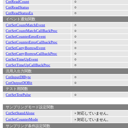
CntReadCount
○
CntReadStatus
○
CntReadStatusEx
○
イベント通知関数
CntSetCountMatchEvent
○
CntSetCountMatchCallBackProc
○
CntSetCounterErrorEvent
○
CntSetCounterErrorCallbackProc
○
CntSetCarryBorrowEvent
○
CntSetCarryBorrowCallbackProc
○
CntSetTimeUpEvent
○
CntSetTimeUpCallBackProc
○
汎用入出力関数
CntInputDIByte
○
CntOutputDOBit
○
テスト用関数
CntSetTestPulse
○
サンプリングモード設定関数
CntSetStandAlone
× 対応していません。
CntSetCounterMode
× 対応していません。
サンプリング条件設定関数