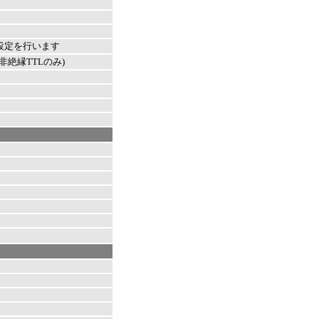
entで設定を行います
非絶縁TTLのみ)