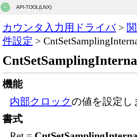
API-TOOL(LNX)
カウンタ入力用ドライバ
>
関
件設定
> CntSetSamplingIntern
CntSetSamplingInterna
機能
内部クロック
の値を設定し
書式
Ret =
CntSetSamplingInterna