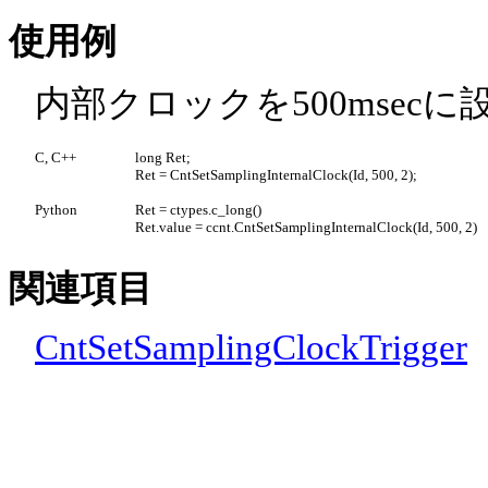
使用例
内部クロックを500msec
C, C++
long Ret;
Ret = CntSetSamplingInternalClock(Id, 500, 2);
Python
Ret = ctypes.c_long()
Ret.value = ccnt.CntSetSamplingInternalClock(Id, 500, 2)
関連項目
CntSetSamplingClockTrigger