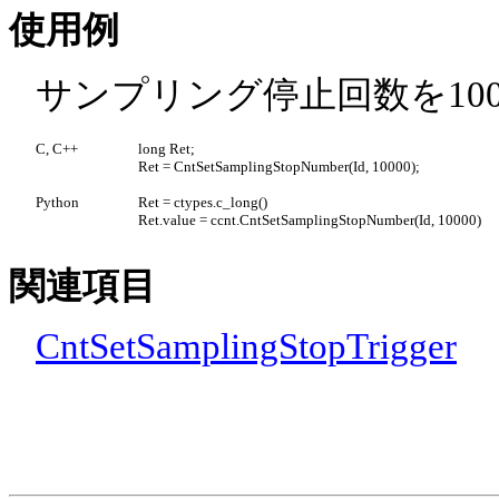
使用例
サンプリング停止回数を10
C, C++
long Ret;
Ret = CntSetSamplingStopNumber(Id, 10000);
Python
Ret = ctypes.c_long()
Ret.value = ccnt.CntSetSamplingStopNumber(Id, 10000)
関連項目
CntSetSamplingStopTrigger