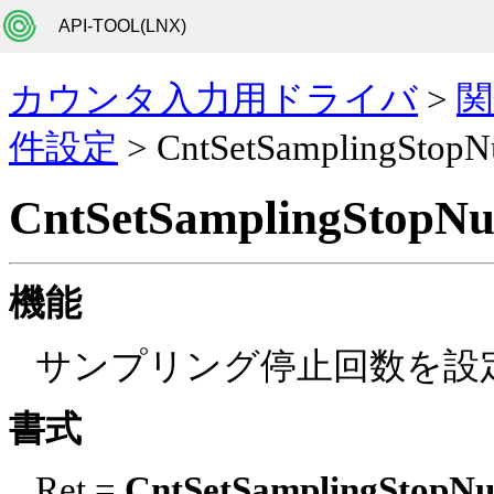
API-TOOL(LNX)
カウンタ入力用ドライバ
>
関
件設定
> CntSetSamplingStop
CntSetSamplingStopN
機能
サンプリング停止回数を設
書式
Ret =
CntSetSamplingStopN