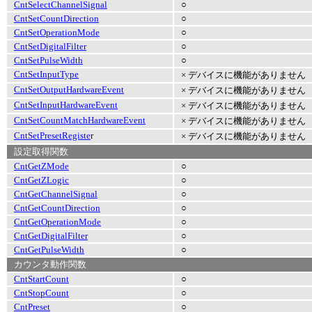
CntSelectChannelSignal
○
CntSetCountDirection
○
CntSetOperationMode
○
CntSetDigitalFilter
○
CntSetPulseWidth
○
CntSetInputType
× デバイスに機能がありません
CntSetOutputHardwareEvent
× デバイスに機能がありません
CntSetInputHardwareEvent
× デバイスに機能がありません
CntSetCountMatchHardwareEvent
× デバイスに機能がありません
CntSetPresetRegiste
r
× デバイスに機能がありません
設定取得関数
CntGetZMode
○
CntGetZLogic
○
CntGetChannelSignal
○
CntGetCountDirection
○
CntGetOperationMode
○
CntGetDigitalFilter
○
CntGetPulseWidth
○
カウンタ動作関数
CntStartCount
○
CntStopCount
○
CntPreset
○