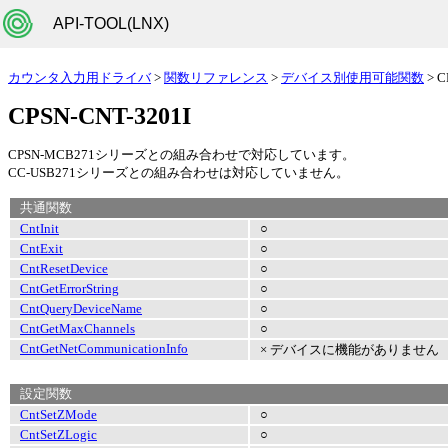
API-TOOL(LNX)
カウンタ入力用ドライバ
>
関数リファレンス
>
デバイス別使用可能関数
> C
CPSN-CNT-3201I
CPSN-MCB271シリーズとの組み合わせで対応しています。
CC-USB271シリーズとの組み合わせは対応していません。
共通関数
CntInit
○
CntExit
○
CntResetDevice
○
CntGetErrorString
○
CntQueryDeviceName
○
CntGetMaxChannels
○
CntGetNetCommunicationInfo
× デバイスに機能がありません
設定関数
CntSetZMode
○
CntSetZLogic
○