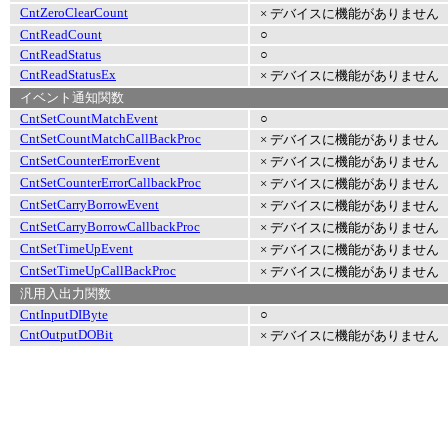
CntZeroClearCount
× デバイスに機能がありません
CntReadCount
○
CntReadStatus
○
CntReadStatusEx
× デバイスに機能がありません
イベント通知関数
CntSetCountMatchEvent
○
CntSetCountMatchCallBackProc
× デバイスに機能がありません
CntSetCounterErrorEvent
× デバイスに機能がありません
CntSetCounterErrorCallbackProc
× デバイスに機能がありません
CntSetCarryBorrowEvent
× デバイスに機能がありません
CntSetCarryBorrowCallbackProc
× デバイスに機能がありません
CntSetTimeUpEvent
× デバイスに機能がありません
CntSetTimeUpCallBackProc
× デバイスに機能がありません
汎用入出力関数
CntInputDIByte
○
CntOutputDOBit
× デバイスに機能がありません