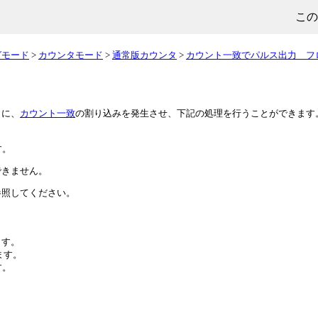
この
グモード
>
カウンタモード
>
通常版カウンタ
>
カウント一致でパルス出力 フ
きに、
カウント一致
の割り込みを発生させ、下記の処理を行うことができます
す。
できません。
参照してください。
ます。
ます。
す。