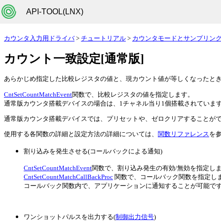
API-TOOL(LNX)
カウンタ入力用ドライバ
>
チュートリアル
>
カウンタモードとサンプリン
カウント一致設定[通常版]
あらかじめ指定した比較レジスタの値と、現カウント値が等しくなったと
CntSetCountMatchEvent
関数で、比較レジスタの値を指定します。
通常版カウンタ搭載デバイスの場合は、1チャネル当り1個搭載されていま
通常版カウンタ搭載デバイスでは、プリセットや、ゼロクリアすることが
使用する各関数の詳細と設定方法の詳細については、
関数リファレンス
を
割り込みを発生させる(コールバックによる通知)
CntSetCountMatchEvent
関数で、割り込み発生の有効/無効を指定し
CntSetCountMatchCallBackProc
関数で、コールバック関数を指定し
コールバック関数内で、アプリケーションに通知することが可能で
ワンショットパルスを出力する(
制御出力信号
)