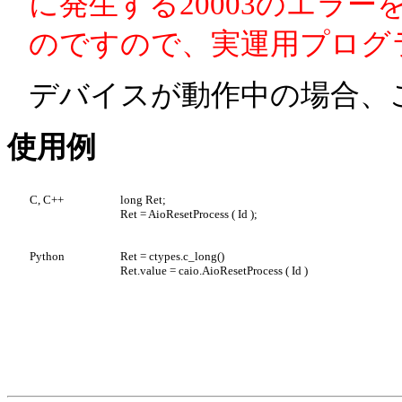
に発生する20003のエラ
のですので、実運用プログ
デバイスが動作中の場合、
使用例
C, C++
long Ret;
Ret = AioResetProcess ( Id );
Python
Ret = ctypes.c_long()
Ret.value = caio.AioResetProcess ( Id )