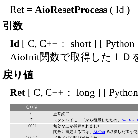
Ret =
AioResetProcess
( Id )
引数
Id
[ C, C++： short ] [ Python：
AioInit関数で取得したＩ
戻り値
Ret
[ C, C++： long ] [ Python
戻り値
0
正常終了
7
スタンバイモードから復帰したため、
AioReset
10001
無効なIDが指定されました
関数に指定するIDは、
AioInit
で取得したIDを
10002
ドライバを呼び出せません