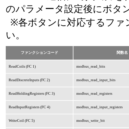
のパラメータ設定後にボタン
※各ボタンに対応するファ
い。
ファンクションコード
関数名
ReadCoils (FC 1)
modbus_read_bits
ReadDiscreteInputs (FC 2)
modbus_read_input_bits
ReadHoldingRegisters (FC 3)
modbus_read_registers
ReadInputRegisters (FC 4)
modbus_read_input_registers
WriteCoil (FC 5)
modbus_write_bit