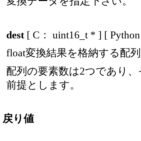
変換データを指定下さい。
dest
[ C： uint16_t * ] [ Pytho
float変換結果を格納する
配列の要素数は2つであり、そ
前提とします。
戻り値