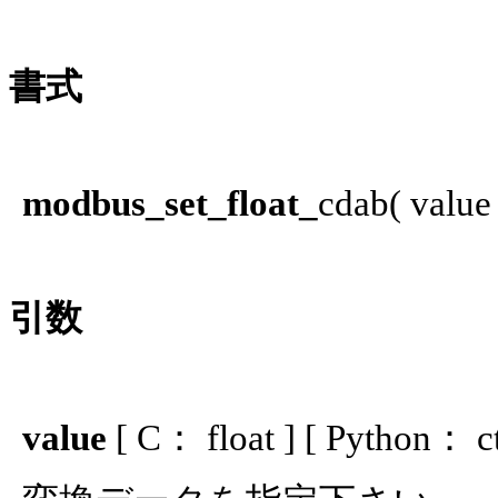
書式
modbus_set_float_
cdab( value 
引数
value
[ C： float ] [ Python： ct