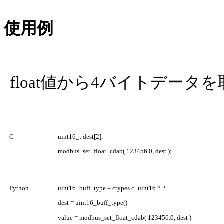
使用例
float値から4バイトデータ
C
uint16_t dest[2];
modbus_set_float_cdab( 123456.0, dest );
Python
uint16_buff_type = ctypes.c_uint16 * 2
dest = uint16_buff_type()
value = modbus_set_float_cdab( 123456.0, dest )