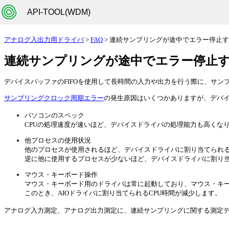
API-TOOL(WDM)
アナログ入出力用ドライバ
>
FAQ
> 連続サンプリングが途中でエラー停止
連続サンプリングが途中でエラー停止
デバイスバッファのFIFOを使用して長時間の入力や出力を行う際に、サ
サンプリングクロック周期エラー
の発生原因はいくつかありますが、デバ
パソコンのスペック
CPUの処理速度が速いほど、デバイスドライバの処理能力も高くな
他プロセスの使用状況
他のプロセスが使用されるほど、デバイスドライバに割り当てられる
逆に他に使用するプロセスが少ないほど、デバイスドライバに割り当
マウス・キーボード操作
マウス・キーボード用のドライバは常に起動しており、マウス・キ
このとき、AIOドライバに割り当てられるCPU時間が減少します。
アナログ入力測定、アナログ出力測定に、連続サンプリングに関する測定