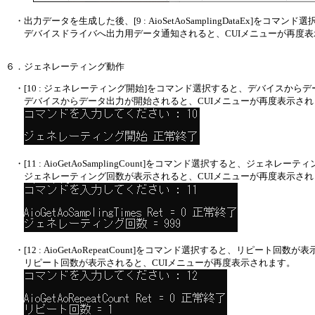
・出力データを生成した後、[9 : AioSetAoSamplingDataEx]
デバイスドライバへ出力用データ通知されると、CUIメニューが再度表
６．ジェネレーティング動作
・[10 : ジェネレーティング開始]をコマンド選択すると、デバイスから
デバイスからデータ出力が開始されると、CUIメニューが再度表示され
・[11 : AioGetAoSamplingCount]をコマンド選択すると、ジェネレ
ジェネレーティング回数が表示されると、CUIメニューが再度表示され
・[12 : AioGetAoRepeatCount]をコマンド選択すると、リピート回数
リピート回数が表示されると、CUIメニューが再度表示されます。