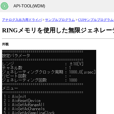
API-TOOL(WDM)
アナログ入出力用ドライバ
>
サンプルプログラム
>
CUIサンプルプログラ
RINGメモリを使用した無限ジェネレー
外観