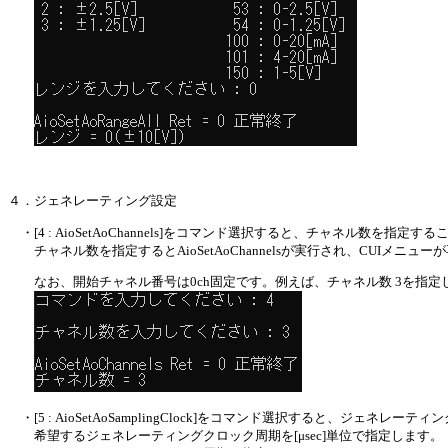
４．ジェネレーティング設定
・[4 : AioSetAoChannels]をコマンド選択すると、チャネル数を指定す
チャネル数を指定するとAioSetAoChannelsが実行され、CUIメニュ
なお、開始チャネル番号は0ch固定です。例えば、チャネル数 3を指定した
・[5 : AioSetAoSamplingClock]をコマンド選択すると、ジェネ
希望するジェネレーティングクロック周期を[μsec]単位で指定します。