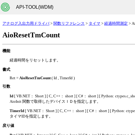
API-TOOL(WDM)
アナログ入出力用ドライバ
>
関数リファレンス
>
タイマ
>
経過時間測定
> A
AioResetTmCount
機能
経過時間をリセットします。
書式
Ret =
AioResetTmCount
( Id , TimerId )
引数
Id
[ VB.NET： Short ]
[ C, C++： short ]
[ C#： short ]
[ Python: ctypes.c_sho
AioInit 関数で取得したデバイスＩＤを指定します。
TimerId
[ VB.NET： Short ]
[ C, C++： short ]
[ C#： short ]
[ Python: ctype
タイマIDを指定します。
戻り値