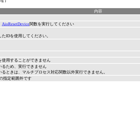
ng ]
内容
、
AioResetDevice
関数を実行してください
したIDを使用してください。
。
を使用することができません
いるため、実行できません
いるときは、マルチプロセス対応関数以外実行できません。
スの指定範囲外です