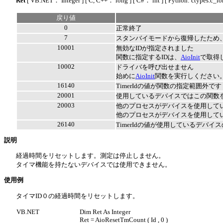
Ret
[ VB.NET： Integer ]
[ C, C++： long ]
[ C#： int ]
[ Python: ctypes.c_lo
戻り値
0
正常終了
7
スタンバイモードから復帰したため
10001
無効なIDが指定されました
関数に指定するIDは、
AioInit
で取得
10002
ドライバを呼び出せません
始めに
AioInit
関数を実行しください
16140
TimerIdの値が関数の指定範囲外です
20001
使用しているデバイスではこの関数
20003
他のプロセスがデバイスを使用して
他のプロセスがデバイスを使用して
26140
TimerIdの値が使用しているデバイ
説明
経過時間をリセットします。測定は停止しません。
タイマ機能を持たないデバイスでは使用できません。
使用例
タイマID０の経過時間をリセットします。
VB.NET
Dim Ret As Integer
Ret = AioResetTmCount ( Id , 0 )