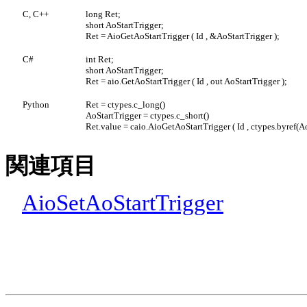
C, C++
long Ret;
short AoStartTrigger;
Ret = AioGetAoStartTrigger ( Id , &AoStartTrigger );
C#
int Ret;
short AoStartTrigger;
Ret = aio.GetAoStartTrigger ( Id , out AoStartTrigger );
Python
Ret = ctypes.c_long()
AoStartTrigger = ctypes.c_short()
Ret.value = caio.AioGetAoStartTrigger ( Id , ctypes.byref(Ao
関連項目
AioSetAoStartTrigger