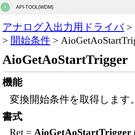
API-TOOL(WDM)
アナログ入出力用ドライバ
>
>
開始条件
> AioGetAoStartTri
AioGetAoStartTrigger
機能
変換開始条件を取得します
書式
Ret =
AioGetAoStartTrigger