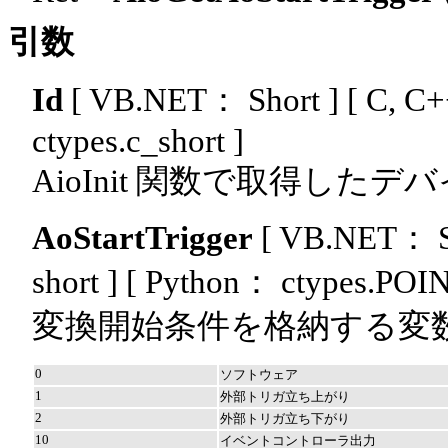
引数
Id
[ VB.NET： Short ]
[ C, C+
ctypes.c_short ]
AioInit 関数で取得した
AoStartTrigger
[ VB.NET： S
short ]
[ Python： ctypes.POINT
変換開始条件を格納する変
0
ソフトウェア
1
外部トリガ立ち上がり
2
外部トリガ立ち下がり
10
イベントコントローラ出力