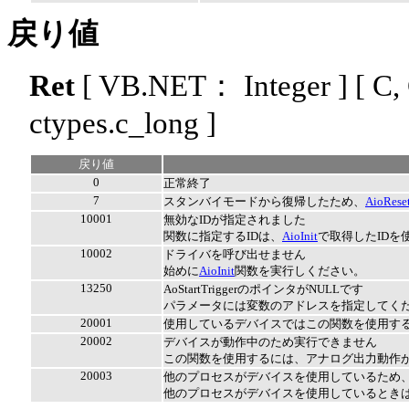
戻り値
Ret
[ VB.NET： Integer ]
[ C
ctypes.c_long ]
戻り値
0
正常終了
7
スタンバイモードから復帰したため、
AioRese
10001
無効なIDが指定されました
関数に指定するIDは、
AioInit
で取得したIDを
10002
ドライバを呼び出せません
始めに
AioInit
関数を実行しください。
13250
AoStartTriggerのポインタがNULLです
パラメータには変数のアドレスを指定してく
20001
使用しているデバイスではこの関数を使用す
20002
デバイスが動作中のため実行できません
この関数を使用するには、アナログ出力動作
20003
他のプロセスがデバイスを使用しているため
他のプロセスがデバイスを使用しているとき