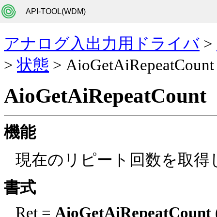
API-TOOL(WDM)
アナログ入出力用ドライバ
>
>
状態
> AioGetAiRepeatCount
AioGetAiRepeatCount
機能
現在のリピート回数を取得
書式
Ret =
AioGetAiRepeatCount