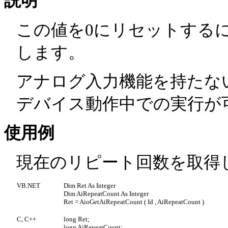
説明
この値を0にリセットするには、A
します。
アナログ入力機能を持たな
デバイス動作中での実行が
使用例
現在のリピート回数を取得
VB.NET
Dim Ret As Integer
Dim AiRepeatCount As Integer
Ret = AioGetAiRepeatCount ( Id , AiRepeatCount )
C, C++
long Ret;
long AiRepeatCount;