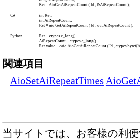
Ret = AioGetAiRepeatCount ( Id , &AiRepeatCount );
C#
int Ret;
int AiRepeatCount;
Ret = aio.GetAiRepeatCount ( Id , out AiRepeatCount );
Python
Ret = ctypes.c_long()
AiRepeatCount = ctypes.c_long()
Ret.value = caio.AioGetAiRepeatCount ( Id , ctypes.byref(
関連項目
AioSetAiRepeatTimes
AioGet
当サイトでは、お客様の利便性