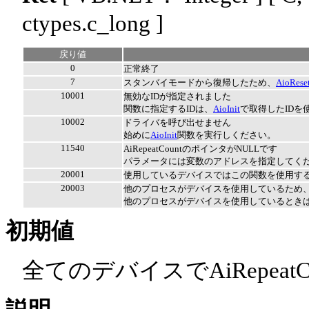
ctypes.c_long ]
戻り値
0
正常終了
7
スタンバイモードから復帰したため、
AioRese
10001
無効なIDが指定されました
関数に指定するIDは、
AioInit
で取得したIDを
10002
ドライバを呼び出せません
始めに
AioInit
関数を実行しください。
11540
AiRepeatCountのポインタがNULLです
パラメータには変数のアドレスを指定してく
20001
使用しているデバイスではこの関数を使用す
20003
他のプロセスがデバイスを使用しているため
他のプロセスがデバイスを使用しているとき
初期値
全てのデバイスでAiRepeatCou