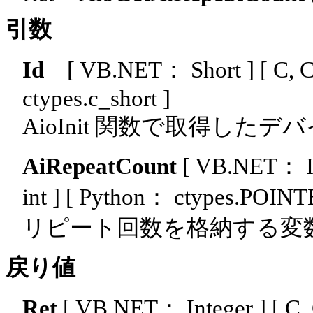
引数
Id
[ VB.NET： Short ]
[ C, 
ctypes.c_short ]
AioInit 関数で取得した
AiRepeatCount
[ VB.NET： I
int ]
[ Python： ctypes.POINTE
リピート回数を格納する変
戻り値
Ret
[ VB.NET： Integer ]
[ C