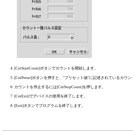
[CntStartCount]ボタンでカウントを開始します。
[CntPreset]ボタンを押すと、"プリセット値"に記述されている
カウントを停止するには[CntStopCount]を押します。
[CntExit]でデバイスの使用を終了します。
[Exit]ボタンでプログラムを終了します。