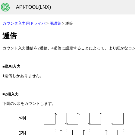
API-TOOL(LNX)
カウンタ入力用ドライバ
>
用語集
> 逓倍
逓倍
カウント入力逓倍を2逓倍、4逓倍に設定することによって、より細かなコ
■単相入力
1逓倍しかありません。
■2相入力
下図の○印をカウントします。